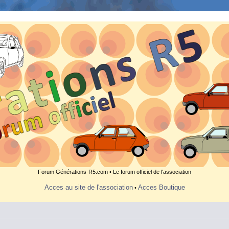
Forum Générations-R5.com • Le forum officiel de l'association
Acces au site de l'association
Acces Boutique
•