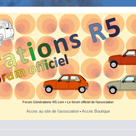
Forum Générations-R5.com • Le forum officiel de l'association
Acces au site de l'association
Acces Boutique
•